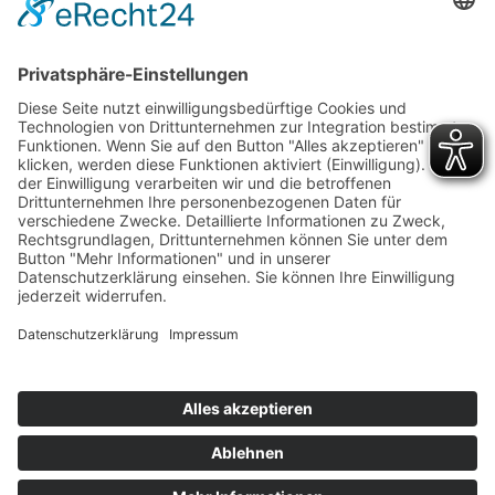
formloses Schreiben an die jeweilige Abteilung oder
die Haupt-SKG.
Die Kündigung der Mitgliedschaft muss spätestens 6
Wochen vor dem nächsten Abbuchungstermin
schriftlich erfolgen.
Wir wären Ihnen sehr dankbar, wenn Sie uns auch
die Gründe für ihren Austritt kurz mitteilen würden.
Vielleicht können wir ja in Zukunft etwas verbessern.
Impressum
Haftungsausschluss
Datenschutzerklärung
Cookie-Richtlinie (EU)
Copyright© 2025
Webdesign by Zalman IT Solutions
|
gehosted auf CO² neutralen Servern von IZY-Hosting