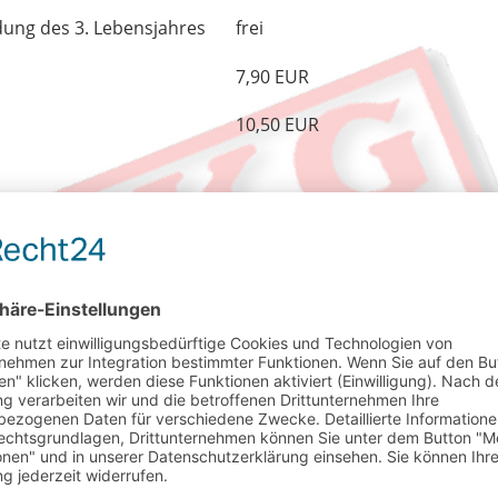
dung des 3. Lebensjahres
frei
7,90 EUR
10,50 EUR
ntrag (monatlich)
Betrag
7,90 EUR
8,40 EUR
variabel