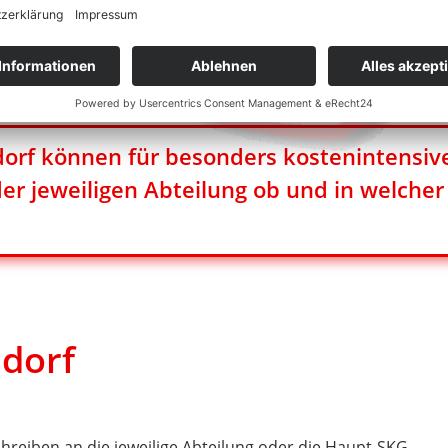
 in einem Haushalt leben. Großeltern fallen nicht in den Fam
dorf können für besonders kostenintensiv
 der jeweiligen Abteilung ob und in welche
sdorf
hreiben an die jeweilige Abteilung oder die Haupt-SKG.