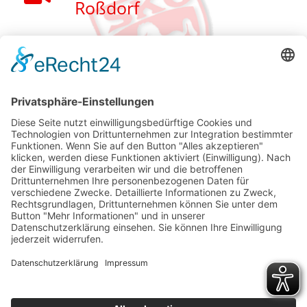
Roßdorf
Final RCC
Handball in Roßdorf -
Trailer 2014
Siegdreier 1. Herren
Basketball
Impressum
Haftungsausschluss
Datenschutzerklärung